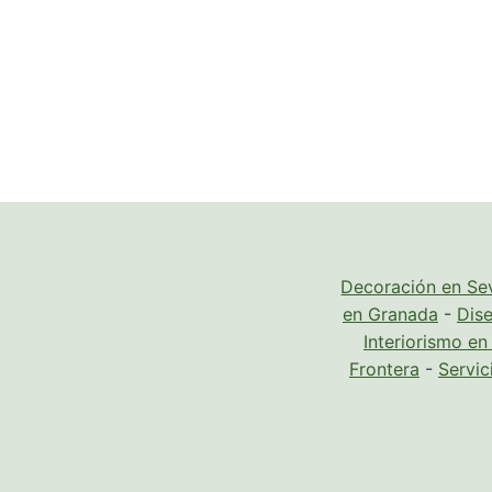
Decoración en Sev
en Granada
-
Dise
Interiorismo e
Frontera
-
Servic