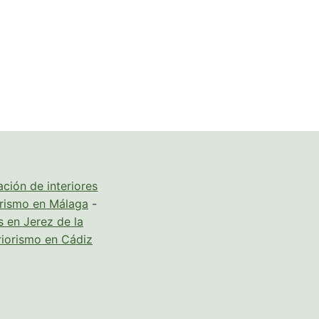
ción de interiores
orismo en Málaga
-
s en Jerez de la
riorismo en Cádiz