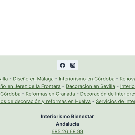
illa
-
Diseño en Málaga
-
Interiorismo en Córdoba
-
Renova
ño en Jerez de la Frontera
-
Decoración en Sevilla
-
Interi
n Córdoba
-
Reformas en Granada
-
Decoración de Interiore
ios de decoración y reformas en Huelva
-
Servicios de inte
Interiorismo Bienestar
Andalucia
695 26 69 99