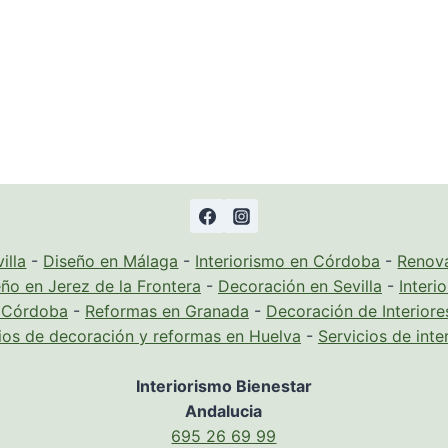
illa
-
Diseño en Málaga
-
Interiorismo en Córdoba
-
Renova
ño en Jerez de la Frontera
-
Decoración en Sevilla
-
Interi
n Córdoba
-
Reformas en Granada
-
Decoración de Interiore
ios de decoración y reformas en Huelva
-
Servicios de inte
Interiorismo Bienestar
Andalucia
695 26 69 99