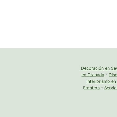
Decoración en Sev
en Granada
-
Dise
Interiorismo e
Frontera
-
Servic