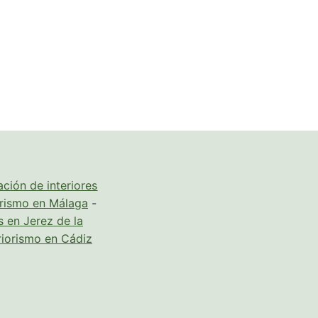
ción de interiores
orismo en Málaga
-
s en Jerez de la
riorismo en Cádiz