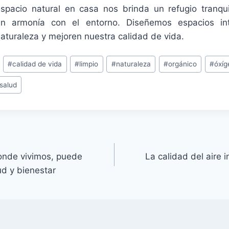
espacio natural en casa nos brinda un refugio tranqu
n armonía con el entorno. Diseñemos espacios in
aturaleza y mejoren nuestra calidad de vida.
#
calidad de vida
#
limpio
#
naturaleza
#
orgánico
#
óxíg
salud
onde vivimos, puede
La calidad del aire i
ud y bienestar