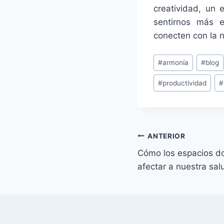
creatividad, un 
sentirnos más e
conecten con la n
Etiquetas
#
armonía
#
blog
de
#
productividad
#
la
entrada:
Navegación
ANTERIOR
Cómo los espacios d
de
afectar a nuestra sal
entradas